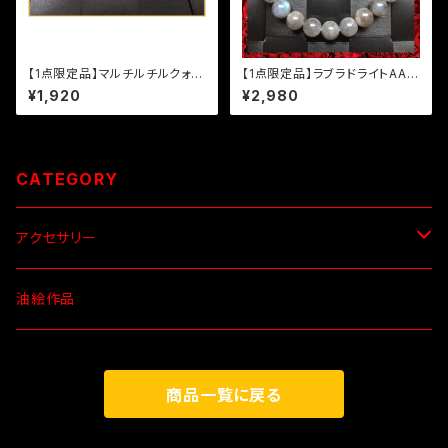
【1点限定品】マルチルチルクォー
【1点限定品】ラブラドライトAAの
ツのリング(1号)
ブレスレット
¥1,920
¥2,980
CATEGORY
アクセサリー
ブレスレット
油絵作品
ネックレス
ネックレス
商品一覧に戻る
ピアス
ペンダント